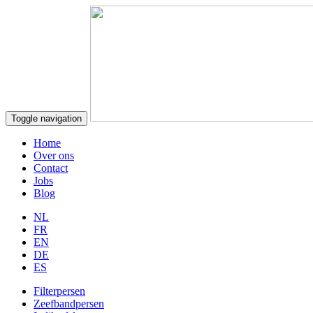
Toggle navigation
Home
Over ons
Contact
Jobs
Blog
NL
FR
EN
DE
ES
Filterpersen
Zeefbandpersen