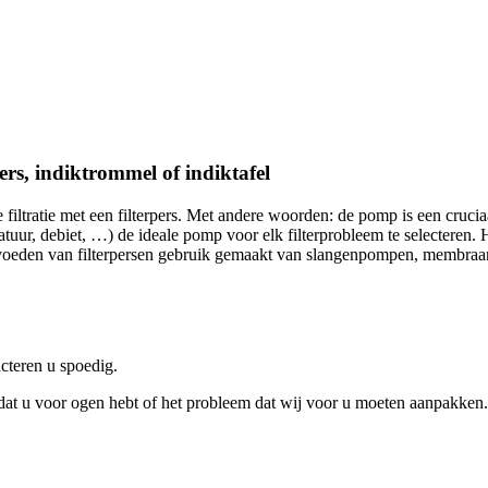
rs, indiktrommel of indiktafel
iltratie met een filterpers. Met andere woorden: de pomp is een cruciaa
tuur, debiet, …) de ideale pomp voor elk filterprobleem te selecteren. H
et voeden van filterpersen gebruik gemaakt van slangenpompen, me
cteren u spoedig.
es dat u voor ogen hebt of het probleem dat wij voor u moeten aanpakken